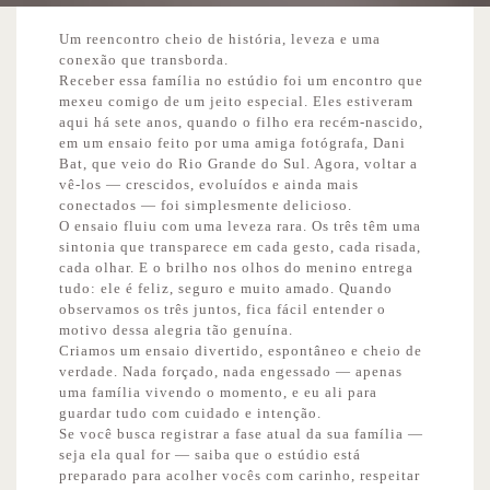
Um reencontro cheio de história, leveza e uma
conexão que transborda.
Receber essa família no estúdio foi um encontro que
mexeu comigo de um jeito especial. Eles estiveram
aqui há sete anos, quando o filho era recém-nascido,
em um ensaio feito por uma amiga fotógrafa, Dani
Bat, que veio do Rio Grande do Sul. Agora, voltar a
vê-los — crescidos, evoluídos e ainda mais
conectados — foi simplesmente delicioso.
O ensaio fluiu com uma leveza rara. Os três têm uma
sintonia que transparece em cada gesto, cada risada,
cada olhar. E o brilho nos olhos do menino entrega
tudo: ele é feliz, seguro e muito amado. Quando
observamos os três juntos, fica fácil entender o
motivo dessa alegria tão genuína.
Criamos um ensaio divertido, espontâneo e cheio de
verdade. Nada forçado, nada engessado — apenas
uma família vivendo o momento, e eu ali para
guardar tudo com cuidado e intenção.
Se você busca registrar a fase atual da sua família —
seja ela qual for — saiba que o estúdio está
preparado para acolher vocês com carinho, respeitar