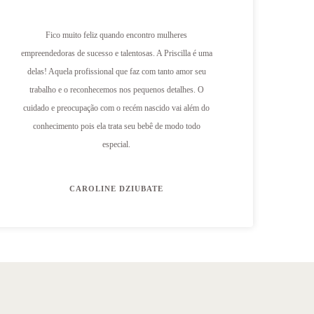
Fico muito feliz quando encontro mulheres
Desd
empreendedoras de sucesso e talentosas. A Priscilla é uma
profi
delas! Aquela profissional que faz com tanto amor seu
bebê
trabalho e o reconhecemos nos pequenos detalhes. O
seu 
cuidado e preocupação com o recém nascido vai além do
c
conhecimento pois ela trata seu bebê de modo todo
tot
especial.
CAROLINE DZIUBATE