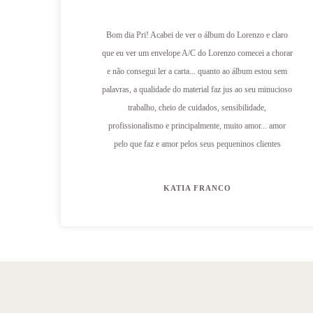
 uma
Bom dia Pri! Acabei de ver o álbum do Lorenzo e claro
da. A
que eu ver um envelope A/C do Lorenzo comecei a chorar
iza um
e não consegui ler a carta... quanto ao álbum estou sem
 com
palavras, a qualidade do material faz jus ao seu minucioso
eira,
trabalho, cheio de cuidados, sensibilidade,
Valeu
profissionalismo e principalmente, muito amor... amor
pelo que faz e amor pelos seus pequeninos clientes
KATIA FRANCO