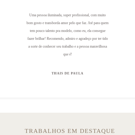
Uma pessoa iluminada, super profissional, com muito
bom gosto e transborda amor pelo que faz. Até para quem
tem pouco talento pra modelo, como eu, ela consegue
fazer brilhar! Recomendo, admiro e agradeço por ter tido
a sorte de conhecer seu trabalho e a pessoa maravilhosa
que é!
THAIS DE PAULA
TRABALHOS EM DESTAQUE