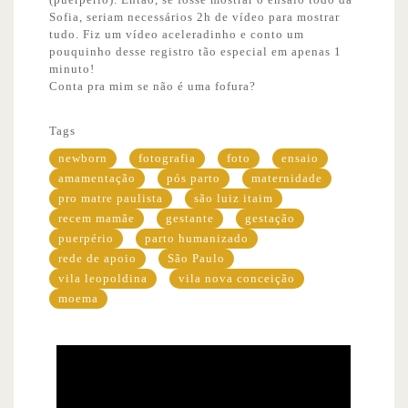
Sofia, seriam necessários 2h de vídeo para mostrar
tudo. Fiz um vídeo aceleradinho e conto um
pouquinho desse registro tão especial em apenas 1
minuto!
Conta pra mim se não é uma fofura?
Tags
newborn
fotografia
foto
ensaio
amamentação
pós parto
maternidade
pro matre paulista
são luiz itaim
recem mamãe
gestante
gestação
puerpério
parto humanizado
rede de apoio
São Paulo
vila leopoldina
vila nova conceição
moema