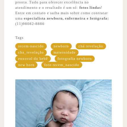
pronta. Tudo para oferecer excelência no
atendimento e o resultado é um só:
fotos lindas
!
Entre em contato e saiba mais sobre como contratar
uma
especialista newborn, enfermeira e fotógrafa:
(11)98082-8886
Tags
recem-nascido
newborn
chá revelação
cha_revelação
maternidade
enxoval do bebê
fotografia newborn
new born
foto recem_nascido