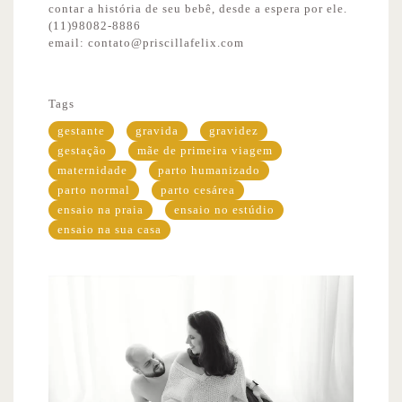
contar a história de seu bebê, desde a espera por ele.
(11)98082-8886
email: contato@priscillafelix.com
Tags
gestante
gravida
gravidez
gestação
mãe de primeira viagem
maternidade
parto humanizado
parto normal
parto cesárea
ensaio na praia
ensaio no estúdio
ensaio na sua casa