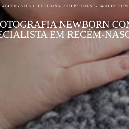
EWBORN
VILA LEOPOLDINA, SÃO PAULO/SP
04/AGOSTO/20
FOTOGRAFIA NEWBORN CO
ECIALISTA EM RECÉM-NAS