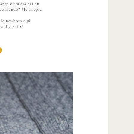
iança e um dia pai ou
e ao mundo? Me arrepia
ilo newborn e já
scilla Felix!