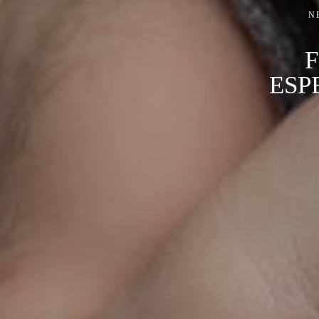
N
ESP