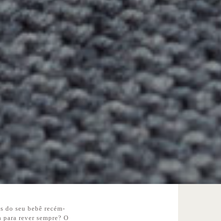
os do seu bebê recém-
a para rever sempre? O