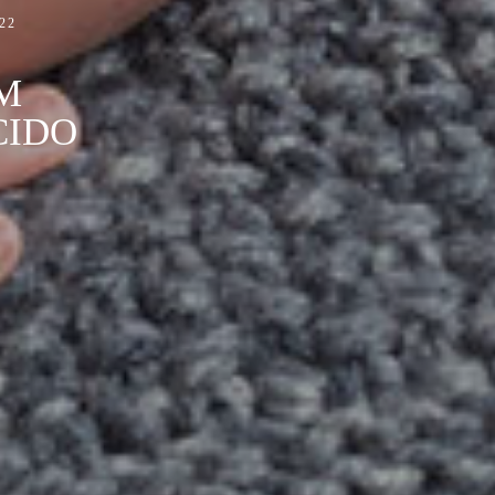
22
M
CIDO