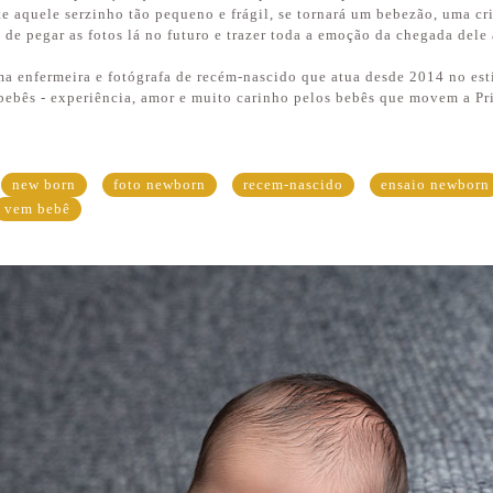
e aquele serzinho tão pequeno e frágil, se tornará um bebezão, uma cr
 de pegar as fotos lá no futuro e trazer toda a emoção da chegada del
a enfermeira e fotógrafa de recém-nascido que atua desde 2014 no est
bebês - experiência, amor e muito carinho pelos bebês que movem a Pri
new born
foto newborn
recem-nascido
ensaio newborn
vem bebê