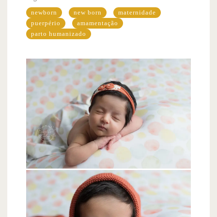
newborn
new born
maternidade
puerpério
amamentação
parto humanizado