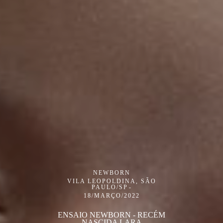
NEWBORN
VILA LEOPOLDINA, SÃO
PAULO/SP
18/MARÇO/2022
ENSAIO NEWBORN - RECÉM
NASCIDA LARA